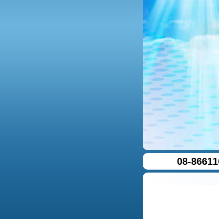
08-86611