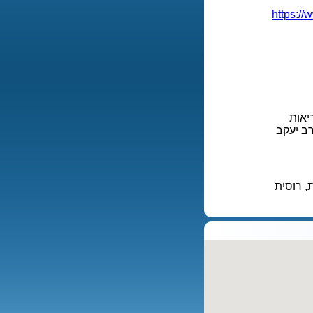
https://
יאות
מבצע ברית רפואית. רישיון משרד הבריאות מס' 439. הרב יעקב
, רוסית