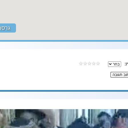
גרסת
ו: