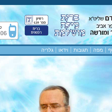
ט
106
ף
מפה
תגובות
וידאו
גלריה