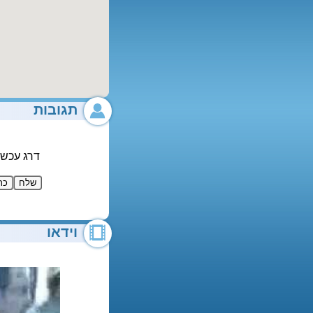
תגובות
דרג עכשי
וידאו